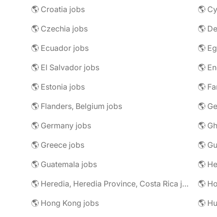
🌎 Croatia jobs
🌎 Cy
🌎 Czechia jobs
🌎 D
🌎 Ecuador jobs
🌎 Eg
🌎 El Salvador jobs
🌎 En
🌎 Estonia jobs
🌎 Fa
🌎 Flanders, Belgium jobs
🌎 Ge
🌎 Germany jobs
🌎 Gh
🌎 Greece jobs
🌎 G
🌎 Guatemala jobs
🌎 He
🌎 Heredia, Heredia Province, Costa Rica jobs
🌎 H
🌎 Hong Kong jobs
🌎 Hu