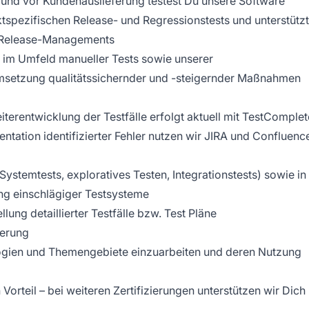
nd vor Kundenauslieferung testest Du unsere Software
ktspezifischen Release- und Regressionstests und unterstützt
enRelease-Managements
 im Umfeld manueller Tests sowie unserer
 Umsetzung qualitätssichernder und -steigernder Maßnahmen
iterentwicklung der Testfälle erfolgt aktuell mit TestComplet
ntation identifizierter Fehler nutzen wir JIRA und Confluenc
Systemtests, exploratives Testen, Integrationstests) sowie in
g einschlägiger Testsysteme
ung detaillierter Testfälle bzw. Test Pläne
ierung
ogien und Themengebiete einzuarbeiten und deren Nutzung
Vorteil – bei weiteren Zertifizierungen unterstützen wir Dich