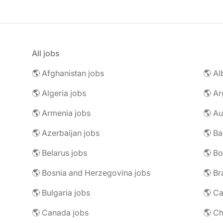
All jobs
🌎 Afghanistan jobs
🌎 Al
🌎 Algeria jobs
🌎 Ar
🌎 Armenia jobs
🌎 Au
🌎 Azerbaijan jobs
🌎 Ba
🌎 Belarus jobs
🌎 Bo
🌎 Bosnia and Herzegovina jobs
🌎 Br
🌎 Bulgaria jobs
🌎 C
🌎 Canada jobs
🌎 Ch