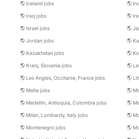
🌎 Iceland jobs
🌎 In
🌎 Iraq jobs
🌎 Ir
🌎 Israel jobs
🌎 Ja
🌎 Jordan jobs
🌎 Ka
🌎 Kazakhstan jobs
🌎 Ko
🌎 Kranj, Slovenia jobs
🌎 La
🌎 Les Angles, Occitanie, France jobs
🌎 Li
🌎 Malta jobs
🌎 Ma
🌎 Medellín, Antioquia, Colombia jobs
🌎 Me
🌎 Milan, Lombardy, Italy jobs
🌎 M
🌎 Montenegro jobs
🌎 M