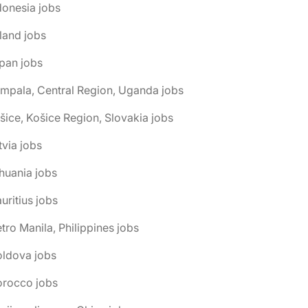
donesia jobs
eland jobs
pan jobs
mpala, Central Region, Uganda jobs
šice, Košice Region, Slovakia jobs
tvia jobs
thuania jobs
uritius jobs
tro Manila, Philippines jobs
oldova jobs
orocco jobs