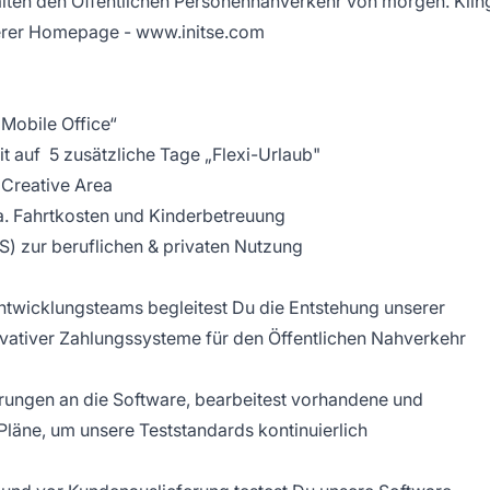
talten den Öffentlichen Personennahverkehr von morgen. Klin
serer Homepage - www.initse.com
„Mobile Office“
t auf 5 zusätzliche Tage „Flexi-Urlaub"
Creative Area
u.a. Fahrtkosten und Kinderbetreuung
) zur beruflichen & privaten Nutzung
ntwicklungsteams begleitest Du die Entstehung unserer
ovativer Zahlungssysteme für den Öffentlichen Nahverkehr
rungen an die Software, bearbeitest vorhandene und
 Pläne, um unsere Teststandards kontinuierlich