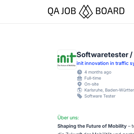
QA Job Board
Softwaretester /
init innovation in traffic
4 months ago
Full-time
On-site
Karlsruhe, Baden-Württ
Software Tester
Über uns:
Shaping the Future of Mobility
– t